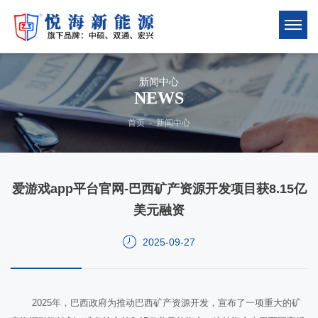
新闻中心
NEWS
首页
-
新闻中心
爱游戏app平台官网-巴西矿产资源开发项目获8.15亿
美元融资
2025-09-27
2025年，巴西政府为推动巴西矿产资源开发，宣布了一项重大的矿