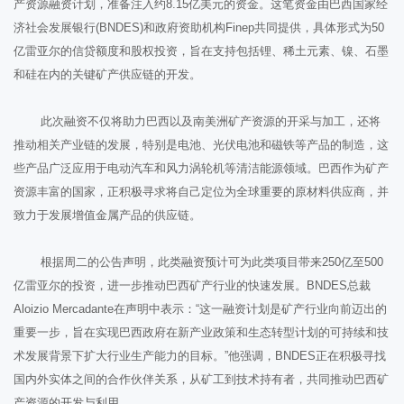
产资源融资计划，准备注入约8.15亿美元的资金。这笔资金由巴西国家经
济社会发展银行(BNDES)和政府资助机构Finep共同提供，具体形式为50
亿雷亚尔的信贷额度和股权投资，旨在支持包括锂、稀土元素、镍、石墨
和硅在内的关键矿产供应链的开发。
此次融资不仅将助力巴西以及南美洲矿产资源的开采与加工，还将
推动相关产业链的发展，特别是电池、光伏电池和磁铁等产品的制造，这
些产品广泛应用于电动汽车和风力涡轮机等清洁能源领域。巴西作为矿产
资源丰富的国家，正积极寻求将自己定位为全球重要的原材料供应商，并
致力于发展增值金属产品的供应链。
根据周二的公告声明，此类融资预计可为此类项目带来250亿至500
亿雷亚尔的投资，进一步推动巴西矿产行业的快速发展。BNDES总裁
Aloizio Mercadante在声明中表示：“这一融资计划是矿产行业向前迈出的
重要一步，旨在实现巴西政府在新产业政策和生态转型计划的可持续和技
术发展背景下扩大行业生产能力的目标。”他强调，BNDES正在积极寻找
国内外实体之间的合作伙伴关系，从矿工到技术持有者，共同推动巴西矿
产资源的开发与利用。