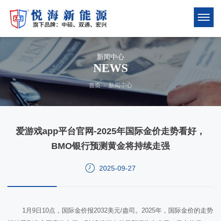
新闻中心
NEWS
首页
-
新闻中心
爱游戏app平台官网-2025年国际金价走势看好，
BMO银行预测黄金将持续走强
2025-09-27
1月9日10点，国际金价报2032美元/盎司。2025年，国际金价的走势