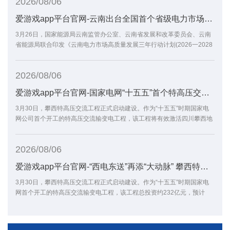
2026/08/06
爱游戏app平台官网-云南出台全国首个省级电力市场高质量发展行动计划
3月26日，国家能源局云南监管办公室、云南省发展和改革委员会、云南
省能源局联合印发《云南电力市场高质量发展三年行动计划(2026一2028
年)》。
2026/08/06
爱游戏app平台官网-国家电网“十五五”首个特高压交流输变电工程开工
3月30日，攀西特高压交流工程正式启动建设。作为“十五五”时期国家电
网公司首个开工的特高压交流输变电工程，该工程将有效激活四川攀西地
区丰富的清洁能源资源，进一步夯实立体枢纽大电
2026/08/06
爱游戏app平台官网-“西电东送”再添“大动脉” 攀西特高压交流工程开工
3月30日，攀西特高压交流工程正式启动建设。作为“十五五”时期国家电
网首个开工的特高压交流输变电工程，该工程总投资约232亿元，预计
2028年建成投运，每年最大可输送电能约18