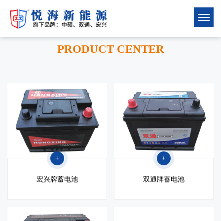
产品介绍
PRODUCT CENTER
+
+
宏兴牌蓄电池
双通牌蓄电池