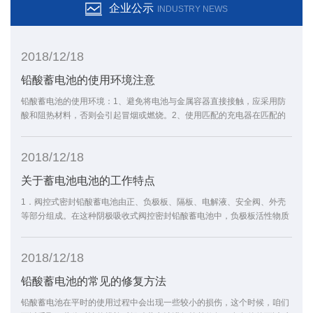
企业公示
INDUSTRY NEWS
2018/12/18
铅酸蓄电池的使用环境注意
铅酸蓄电池的使用环境：1、避免将电池与金属容器直接接触，应采用防
酸和阻热材料，否则会引起冒烟或燃烧。2、使用匹配的充电器在匹配的
条件下充电，否则可能会引起电池过...
2018/12/18
关于蓄电池电池的工作特点
1．阀控式密封铅酸蓄电池由正、负极板、隔板、电解液、安全阀、外壳
等部分组成。在这种阴极吸收式阀控密封铅酸蓄电池中，负极板活性物质
总量比正极多15%，当电池充电时...
2018/12/18
铅酸蓄电池的常见的修复方法
铅酸蓄电池在平时的使用过程中会出现一些较小的损伤，这个时候，咱们