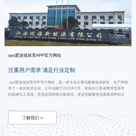
ayx爱游戏体育APP官方网站
注重用户需求 满足行业定制
ayx爱游戏体育APP官方网站，是一家专业从事铅酸蓄电池研发、生产和销
售于一体的技术企业。公司创建于2015年2月，座落在江西省鹰潭贵溪市
的硫磷化工基地，贵溪是我国铜冶炼基地，更是铅酸蓄电池重要原料铅主
产地，同时多条铁路干线及国道公路途径贵溪，资源丰富交通便利。公司
总投资65000万元，一期厂区占地300亩，主要研发生产密封式免维护蓄电
......
池、密封阀控式蓄电池、起动用蓄电池和动力型蓄电池等四大类型多种规
了解我们 >
格型号的蓄电池产品，具有204万KVAH年产1000万只的生产能力，产品销
售各地。