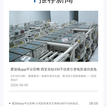
爱游戏app平台官网-西安东站330千伏牵引变电所成功送电
4月18日16时，随着最后一道操作指令完成，西北特大型铁路枢纽——西安
东站3
2026-08-05
08-05
爱游戏app平台官网-大同至怀来至天津南1000千伏特高压交流线路工程（天津段）进入全面建设