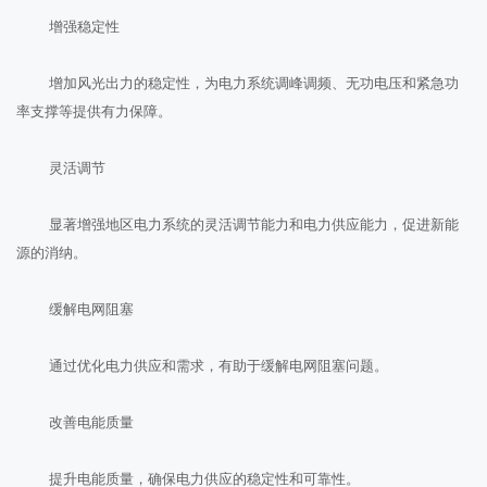
增强稳定性
增加风光出力的稳定性，为电力系统调峰调频、无功电压和紧急功
率支撑等提供有力保障。
灵活调节
显著增强地区电力系统的灵活调节能力和电力供应能力，促进新能
源的消纳。
缓解电网阻塞
通过优化电力供应和需求，有助于缓解电网阻塞问题。
改善电能质量
提升电能质量，确保电力供应的稳定性和可靠性。