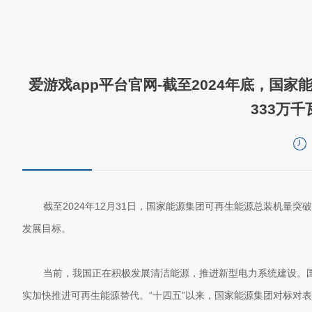
爱游戏app平台官网-截至2024年底，国
333万千
截至2024年12月31日，国家能源集团可再生能源总装机量突
发展目标。
当前，我国正在积极发展清洁能源，推进新型电力系统建设。
实加快推进可再生能源替代。“十四五”以来，国家能源集团对标对