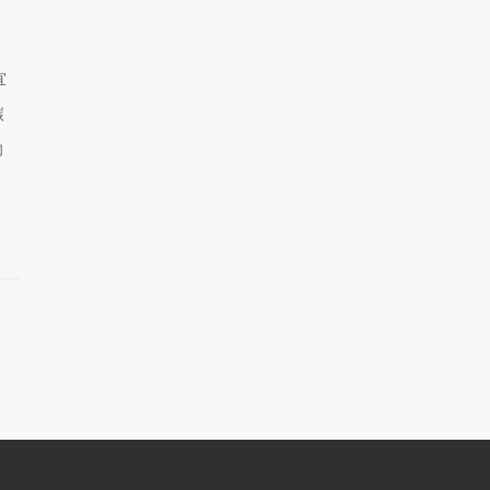
宜
碳
向