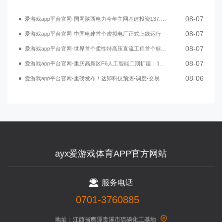
08-07
爱游戏app平台官网-国网陕西电力今年主网基建投资137.98亿元
08-07
爱游戏app平台官网-中国电建首个虚拟电厂正式上线运行
08-07
爱游戏app平台官网-世界首个柔性特高压直流工程首个标段贯通
08-07
爱游戏app平台官网-重庆高新区F6人工智能二期扩建：110千伏电站项目正式开工
08-06
爱游戏app平台官网-重磅发布！达卯科技预测-调度-交易一体化方案，赋能新型电力系统建设
ayx爱游戏体育APP官方网站
服务电话
0701-3760885
地址：江西省鹰潭贵溪市硫磷化工基地