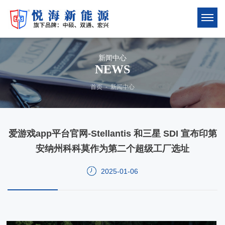
新闻中心
NEWS
首页
-
新闻中心
爱游戏app平台官网-Stellantis 和三星 SDI 宣布印第
安纳州科科莫作为第二个超级工厂选址
2025-01-06