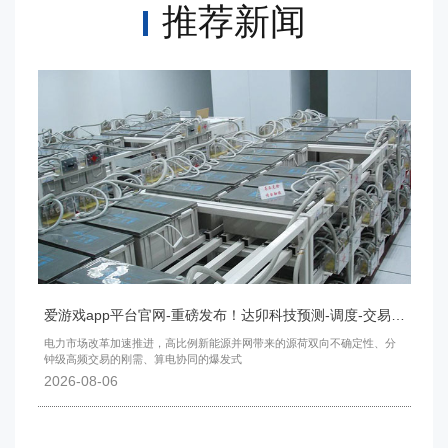
推荐新闻
爱游戏app平台官网-重磅发布！达卯科技预测-调度-交易一体化方案，赋能新型电力系统建设
电力市场改革加速推进，高比例新能源并网带来的源荷双向不确定性、分
钟级高频交易的刚需、算电协同的爆发式
2026-08-06