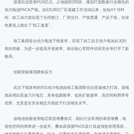
该项目总投资约10亿元，占地面积200亩，规划打造数条行业领先的
动力电池PACK产线。自5月28日厂区基建工作启动以来，短短4个月时
间，徐工动力就实现了合同签订、厂房交付、产线贯通、产品下线，在绿
色赛道上跑出了“徐工速度”。
徐工集团首台动力电池下线发布，实现了徐工自主动力电池从无到
有的突破，为进一步提高开发效率、保证核心零部件供应安全等打开了新
格局。
创新突破展现硬核实力
此次下线发布的X01动力电池由徐工集团联合比亚迪倾力打造。该电
池采用比亚迪刀片电芯，具有低膨胀率、低热扩散速率、高空间利用率等
优势，尤其是在安全稳定方面处于行业领先水平。
该电池创新使用电芯双层堆叠形式，相比行业常用的单层堆叠，电
池包空间利用率进一步提升。叠加高强度PACK设计及超强热管理系统，