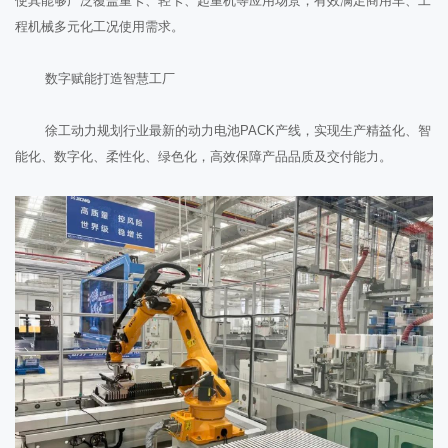
使其能够广泛覆盖重卡、轻卡、起重机等应用场景，有效满足商用车、工
程机械多元化工况使用需求。
数字赋能打造智慧工厂
徐工动力规划行业最新的动力电池PACK产线，实现生产精益化、智
能化、数字化、柔性化、绿色化，高效保障产品品质及交付能力。