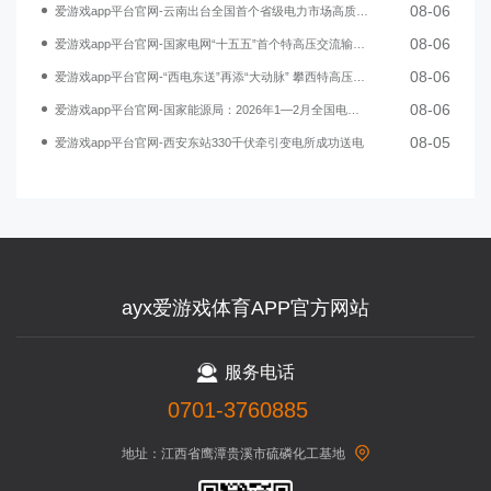
08-06
爱游戏app平台官网-云南出台全国首个省级电力市场高质量发展行动计划
08-06
爱游戏app平台官网-国家电网“十五五”首个特高压交流输变电工程开工
08-06
爱游戏app平台官网-“西电东送”再添“大动脉” 攀西特高压交流工程开工
08-06
爱游戏app平台官网-国家能源局：2026年1—2月全国电力市场交易电量同比增长25.5%
08-05
爱游戏app平台官网-西安东站330千伏牵引变电所成功送电
ayx爱游戏体育APP官方网站
服务电话
0701-3760885
地址：江西省鹰潭贵溪市硫磷化工基地