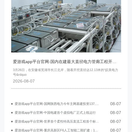
爱游戏app平台官网-国内在建最大直径电力管廊工程开始盾构掘进
3月26日，在安徽省芜湖市长江北岸，随着开挖直径达12.13米的“皖美电力
号&rdquo
2026-08-07
08-07
爱游戏app平台官网-国网陕西电力今年主网基建投资137.98亿元
08-07
爱游戏app平台官网-中国电建首个虚拟电厂正式上线运行
08-07
爱游戏app平台官网-世界首个柔性特高压直流工程首个标段贯通
08-07
爱游戏app平台官网-重庆高新区F6人工智能二期扩建：110千伏电站项目正式开工