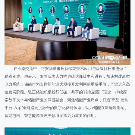
在圆桌交流中，封安华董事长就储能技术应用与双碳目标推进做了
精彩阐述。他表示，随着我国大力推进碳达峰碳中和进程，加速构建新型
电力系统，储能作为支撑新能源大规模开发利用的重要手段，产业进入高
速发展阶段。弘正储能积极践行低碳、共享的“绿色能源+”理念，持续探
索数字技术与储能产业的深度融合，聚焦储能产业痛点，打造“产品-控制-
平台-方案”全链路高度融合的数字化储能体系，助力储能在新能源消纳、
智能电网、智慧能源管理等领域发挥更为重要的作用。