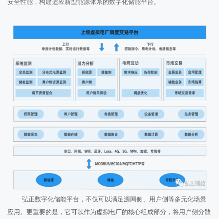
安全性能，构建适应新型能源体系的数字化储能平台。
弘正数字化储能平台，不仅可以满足源网侧、用户侧等多元化场景
应用。更重要的是，它可以作为虚拟电厂的核心组成部分，将用户侧分散