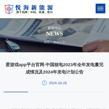
新闻中心
NEWS
首页
-
新闻中心
爱游戏app平台官网-中国核电2023年全年发电量完
成情况及2024年发电计划公告
2024-10-26