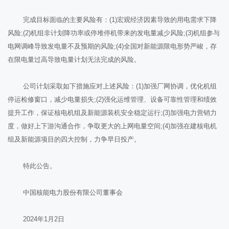
完成目标面临的主要风险有：(1)宏观经济因素导致的用电需求下降
风险;(2)机组非计划降功率或停堆停机带来的发电量减少风险;(3)机组参与
电网调峰导致发电量不及预期的风险;(4)全国对新能源限电形势严峻，存
在限电量过高导致电量计划无法完成的风险。
公司计划采取如下措施应对上述风险：(1)加强厂网协调，优化机组
停运检修窗口，减少电量损失;(2)强化运维管理、设备可靠性管理和绩效
提升工作，保证核电机组及新能源装机安全稳定运行;(3)加强电力营销力
度，做好上下游沟通合作，争取更大的上网电量空间;(4)加强在建核电机
组及新能源项目的四大控制，力争早日投产。
特此公告。
中国核能电力股份有限公司董事会
2024年1月2日