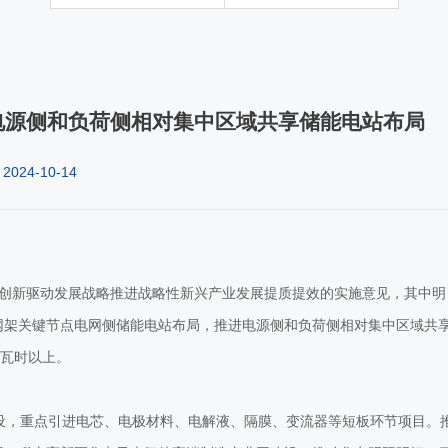
进电源侧和负荷侧相对集中区域共享储能电站布局
2024-10-14
施创新驱动发展战略推进战略性新兴产业发展提质提效的实施意见，其中明
网架关键节点电网侧储能电站布局，推进电源侧和负荷侧相对集中区域共
千瓦时以上。
设，重点引进电芯、电极材料、电解液、隔膜、变流器等短板环节项目。