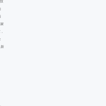
料技
的
领
国家
家，
全
土新