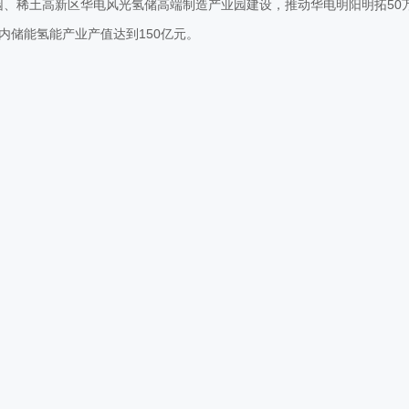
、稀土高新区华电风光氢储高端制造产业园建设，推动华电明阳明拓50
内储能氢能产业产值达到150亿元。