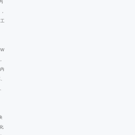
内
目，
市工
GW
，
年内
膜、
、
快
化