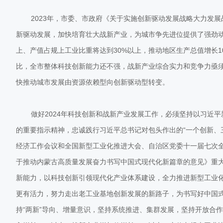
2023年，市委、市政府《关于实施创新驱动发展战略大力发展
新驱动发展，加快培育壮大战新产业，为城市争先进位提供了强劲动
上、产值占规上工业比重将达到30%以上，推动地区生产总值增长1
比，全市整体科技创新能力还不强，战新产业综合实力和竞争力亟
快推动城市发展由资源依赖型向创新驱动型转变。
做好2024年科技创新和战新产业发展工作，必须坚持以习近
的重要指示精神，忠诚践行习近平总书记对包头作出的“一个创新、
经济工作会议和全国新型工业化推进大会、自治区党委十一届七次
于推动内蒙古高质量发展奋力书写中国式现代化新篇章的意见》重大
新能力，以科技创新引领现代化产业体系建设，全力推进新型工业
更有活力，努力走出老工业基地创新发展的新路子，为书写好中国式
持“两新”导向、增量意识，坚持系统推进、集群发展，坚持开放合