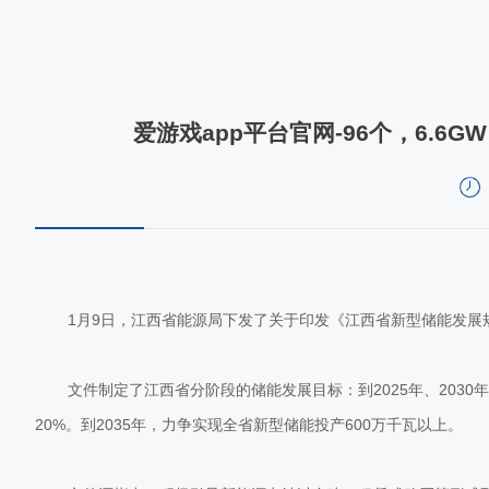
爱游戏app平台官网-96个，6.
1月9日，江西省能源局下发了关于印发《江西省新型储能发展规划(
文件制定了江西省分阶段的储能发展目标：到2025年、203
20%。到2035年，力争实现全省新型储能投产600万千瓦以上。