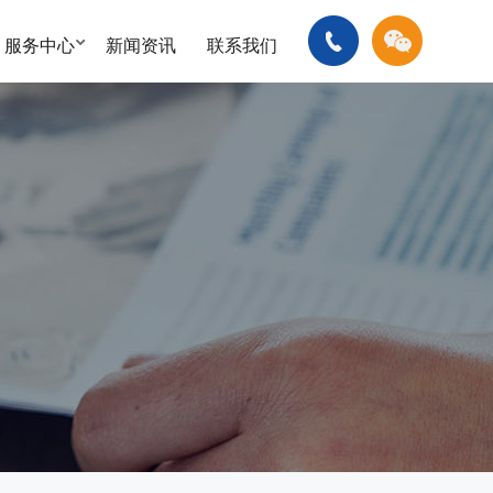
服务中心
新闻资讯
联系我们