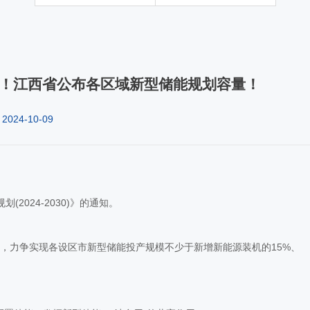
6GW！江西省公布各区域新型储能规划容量！
2024-10-09
2024-2030)》的通知。
0年，力争实现各设区市新型储能投产规模不少于新增新能源装机的15%、