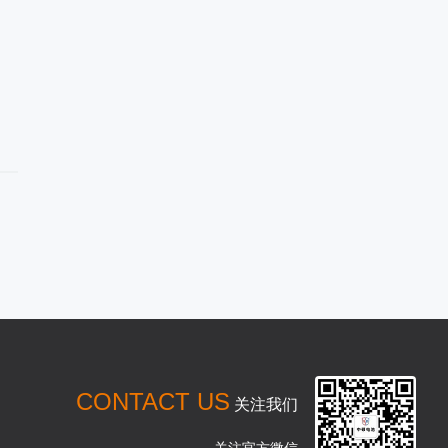
CONTACT US
关注我们
关注官方微信