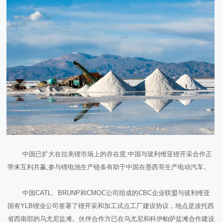
中国已扩大在拉美锂市场上的存在度;中国与玻利维亚锂开采合作正
带来互利共赢;参与锂电池生产链条有助于中国在墨西哥生产电动汽车。
中国CATL、BRUNP和CMOC公司组成的CBC企业联盟与玻利维亚
国有YLB锂业公司签署了锂开采和加工试点工厂建设协议，地点是波托西
省西南部的乌尤尼盐滩。伙伴合作方已在乌尤尼和科伊帕萨盐滩合作建设