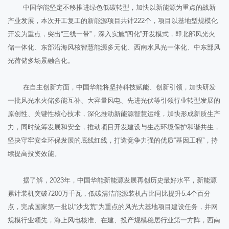
中国华能坚定不移推进绿色低碳转型，加快以新能源为重点的战新
产业发展，本次开工复工的新能源项目共计222个，项目以基地型规模化
开发为重点，突出“三线一带”，深入实施“四化”开发模式，即北部风光火
储一体化、东部沿海风核智慧能源多元化、西南水风光一体化、中东部风
光荷储多场景融合化。
在自主创新方面，中国华能将坚持科技赋能、创新引领，加快研发
一批风光水火储多能互补、大容量风电、先进光伏等引领行业转型发展的
原创性、关键性核心技术，深化推动新能源智慧运维，加快形成新质生产
力，同时统筹发展和安全，推动项目开发建设与生态环境保护和谐共生，
坚决守牢安全环保发展的底线红线，打造竞争力强的优质“基因工程”，持
续提高投资效能。
据了解，2023年，中国华能新能源发展再创历史最好水平，新能源
累计装机突破7200万千瓦，低碳清洁能源装机占比同比提升5.4个百分
点，完成国家第一批以“沙戈荒”为重点的风光大基地项目建设任务，并网
规模行业领先，海上风电核准、在建、投产规模稳居行业第一方阵，西南