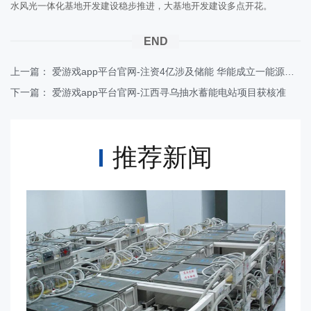
水风光一体化基地开发建设稳步推进，大基地开发建设多点开花。
END
上一篇：
爱游戏app平台官网-注资4亿涉及储能 华能成立一能源开发公司
下一篇：
爱游戏app平台官网-江西寻乌抽水蓄能电站项目获核准
推荐新闻