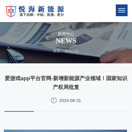
新闻中心
NEWS
首页
-
新闻中心
爱游戏app平台官网-新增新能源产业领域！国家知识
产权局批复
2024-08-31