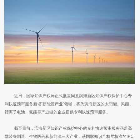
近日，国家知识产权局正式批复同意滨海新区知识产权保护中心专
利快速预审服务新增“新能源产业”领域，将为滨海新区的太阳能、风能、
锂离子电池、氢能等产业链的企业提供专利快速预审服务。
截至目前，滨海新区知识产权保护中心的专利快速预审服务涵盖高
端装备制造、生物医药和新能源三大产业，获国家知识产权局核准的IPC