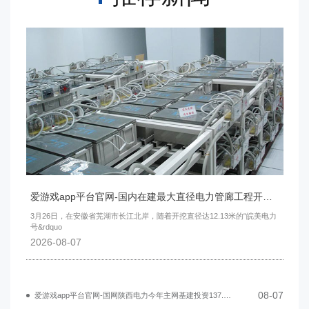
爱游戏app平台官网-国内在建最大直径电力管廊工程开始盾构掘进
3月26日，在安徽省芜湖市长江北岸，随着开挖直径达12.13米的“皖美电力
号&rdquo
2026-08-07
08-07
爱游戏app平台官网-国网陕西电力今年主网基建投资137.98亿元