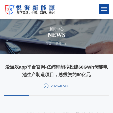
新闻中心
NEWS
首页
-
新闻中心
爱游戏app平台官网-亿纬锂能拟投建60GWh储能电
池生产制造项目，总投资约60亿元
2026-07-06