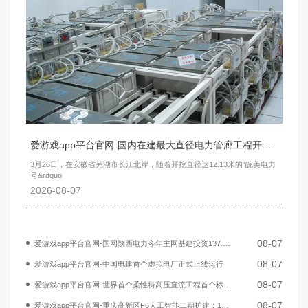
爱游戏app平台官网-国内在建最大直径电力管廊工程开始盾构掘进
3月26日，在安徽省芜湖市长江北岸，随着开挖直径达12.13米的“皖美电力
号&rdquo
2026-08-07
08-07
爱游戏app平台官网-国网陕西电力今年主网基建投资137.98亿元
08-07
爱游戏app平台官网-中国电建首个虚拟电厂正式上线运行
08-07
爱游戏app平台官网-世界首个柔性特高压直流工程首个标段贯通
08-07
爱游戏app平台官网-重庆高新区F6人工智能二期扩建：110千伏电站项目正式开工