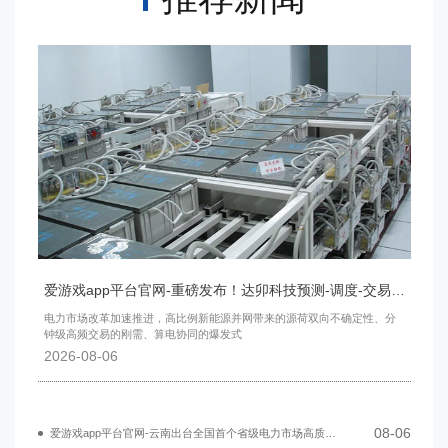
爱游戏app平台官网-重磅发布！达卯科技预测-调度-交易一体化方案，赋能新型电力系统建设
电力市场改革加速推进，高比例新能源并网带来的源荷双向不确定性、分
钟级高频交易的刚需、算电协同的爆发式
2026-08-06
08-06
爱游戏app平台官网-云南出台全国首个省级电力市场高质量发展行动计划