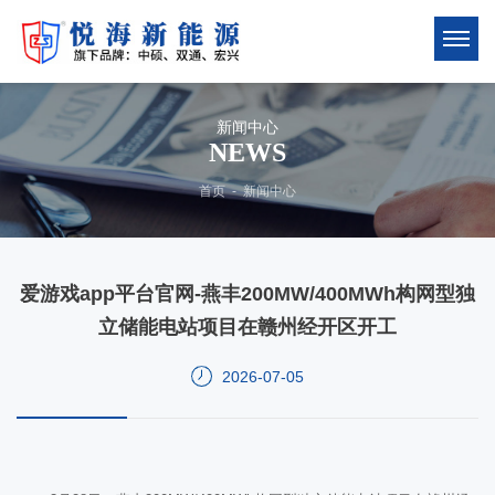
新闻中心
NEWS
首页
-
新闻中心
爱游戏app平台官网-燕丰200MW/400MWh构网型独
立储能电站项目在赣州经开区开工
2026-07-05