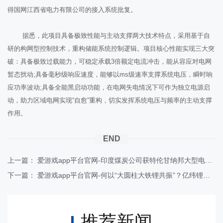
得国网江西省电力有限公司的接入系统批复。
据悉，此项目具备极致性能与主动支撑两大技术特点，采用基于自
研的构网型控制技术，重构储能系统控制逻辑。项目核心性能实现三大突
破：具备极致过载能力，可稳定承载3倍额定电流冲击，能从容应对电网
暂态扰动;具备毫秒级响应速度，能够以ms级速率支撑系统电压，瞬时响
应功率波动;具备全能黑启动功能，在电网失电情况下可作为独立电源启
动，助力区域电网实现“自愈”重构，切实发挥系统电压与频率的主动支撑
作用。
END
上一篇：
爱游戏app平台官网-印度煤炭公司获特伦甘纳邦大型电池储能项目授标
下一篇：
爱游戏app平台官网-何以“大圆柱大铁锂共振”？亿纬锂能去年营收净利双增数据之外，这些更值得关注！
推荐新闻