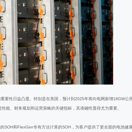
的重要性日益凸显。特别是在美国，预计到2025年将向电网新增18GW公
统性能、财务规划和运营策略的关键指标，其准确性显得尤为重要。
统报告的SOH和FlexGen专有方法计算的SOH，为客户提供了更全面的电池健