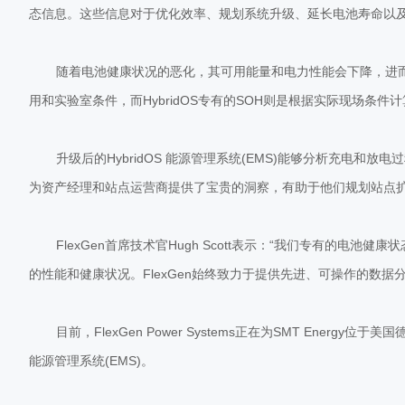
态信息。这些信息对于优化效率、规划系统升级、延长电池寿命以
随着电池健康状况的恶化，其可用能量和电力性能会下降，进
用和实验室条件，而HybridOS专有的SOH则是根据实际现场条
升级后的HybridOS 能源管理系统(EMS)能够分析充电
为资产经理和站点运营商提供了宝贵的洞察，有助于他们规划站点
FlexGen首席技术官Hugh Scott表示：“我们专有的
的性能和健康状况。FlexGen始终致力于提供先进、可操作的数据
目前，FlexGen Power Systems正在为SMT Energy
能源管理系统(EMS)。