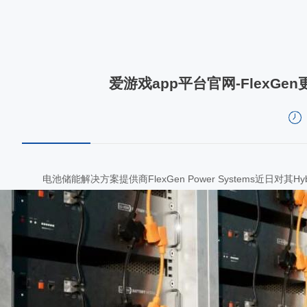
爱游戏app平台官网-FlexGe
电池储能解决方案提供商FlexGen Power Systems近日对