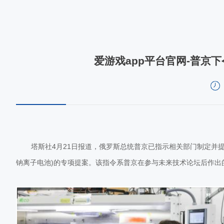
爱游戏app平台官网-普京
塔斯社4月21日报道，俄罗斯总统普京已指示相关部门制定并
钠离子电池)的专项提案。该指令系普京在参与未来技术论坛后作出