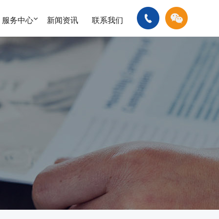
服务中心
新闻资讯
联系我们