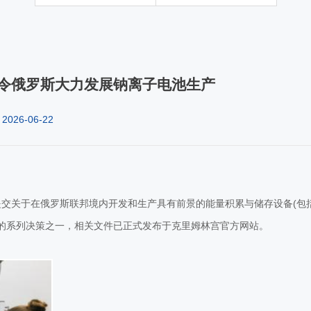
下令俄罗斯大力发展钠离子电池生产
2026-06-22
提交关于在俄罗斯联邦境内开发和生产具有前景的能量积累与储存设备(包
的系列决策之一，相关文件已正式发布于克里姆林宫官方网站。