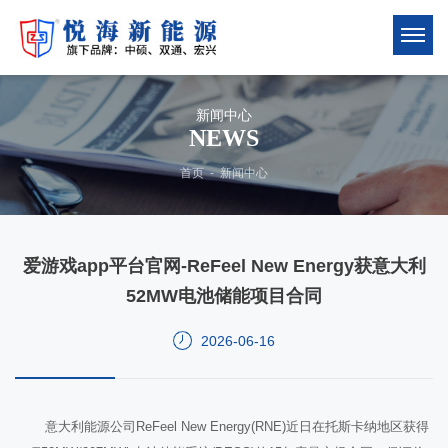
新闻中心
NEWS
首页
-
新闻中心
爱游戏app平台官网-ReFeel New Energy获意大利
52MW电池储能项目合同
2026-06-16
意大利能源公司ReFeel New Energy(RNE)近日在托斯卡纳地区获得