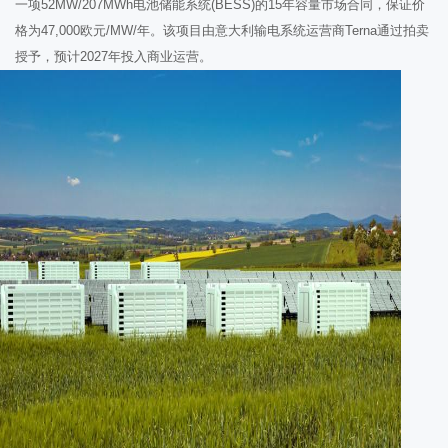
一项52MW/207MWh电池储能系统(BESS)的15年容量市场合同，保证价
格为47,000欧元/MW/年。该项目由意大利输电系统运营商Terna通过拍卖
授予，预计2027年投入商业运营。