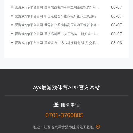
08-07
爱游戏app平台官网-国网陕西电力今年主网基建投资137.98亿元
08-07
爱游戏app平台官网-中国电建首个虚拟电厂正式上线运行
08-07
爱游戏app平台官网-世界首个柔性特高压直流工程首个标段贯通
08-07
爱游戏app平台官网-重庆高新区F6人工智能二期扩建：110千伏电站项目正式开工
08-06
爱游戏app平台官网-重磅发布！达卯科技预测-调度-交易一体化方案，赋能新型电力系统建设
ayx爱游戏体育APP官方网站
服务电话
0701-3760885
地址：江西省鹰潭贵溪市硫磷化工基地