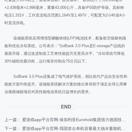
×2,438毫米×2,896毫米，重量43,000公斤，具备IP55防护等级。其标称
电压1,331V，工作直流电压范围1,164V至1,497V，可配置为2小时或4小
时直流供电。
该储能系统采用增强型磷酸铁锂(LFP)电池技术，配备航空级耐热隔
板和优化冷却系统。公司表示："SolBank 3.0 Plus是E-storage产品线的
最新升级，通过改进制造工艺将性能提升至更高水平。"冷却系统可降低
30%辅助负载功耗，运行噪音控制在75分贝以下。
SolBank 3.0 Plus还集成了电气保护系统，相比前代产品在安全性和
能效方面均有提升。该储能系统解决方案的推出将有助于满足全球公用事
业规模储能项目对高性能电池系统日益增长的需求。
END
上一篇：
爱游戏app平台官网-保加利亚Eurohold集团借力德国技术优化电池储能系统
下一篇：
爱游戏app平台官网-我国首台单机容量最大抽水蓄能机组完成转子吊装