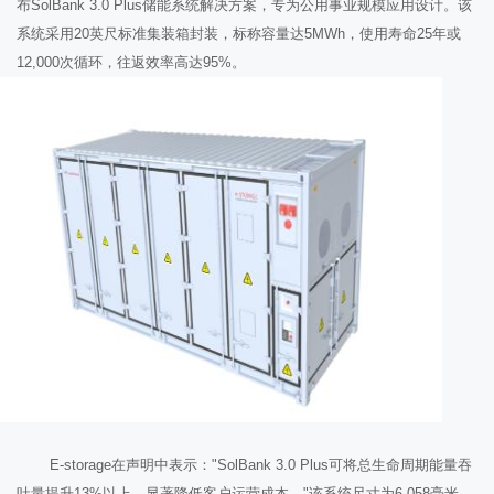
布SolBank 3.0 Plus储能系统解决方案，专为公用事业规模应用设计。该
系统采用20英尺标准集装箱封装，标称容量达5MWh，使用寿命25年或
12,000次循环，往返效率高达95%。
E-storage在声明中表示："SolBank 3.0 Plus可将总生命周期能量吞
吐量提升13%以上，显著降低客户运营成本。"该系统尺寸为6,058毫米