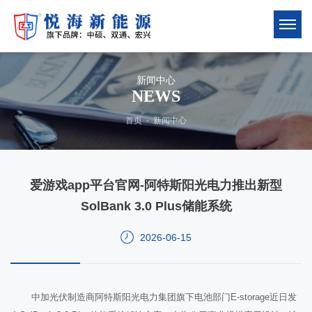
新闻中心
NEWS
首页
-
新闻中心
爱游戏app平台官网-阿特斯阳光电力推出新型
SolBank 3.0 Plus储能系统
2026-06-15
中加光伏制造商阿特斯阳光电力集团旗下电池部门E-storage近日发