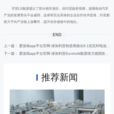
尽管LG集团退出了部分相关项目，但印尼政府强调，该国电动汽车
产业的发展势头不会减弱，这表明无论具体的企业合作伙伴是谁，印尼都
致力于向产业链上游攀升，提升在价值链中的地位。
END
上一篇：
爱游戏app平台官网-保加利亚制造商推出8.1兆瓦时电池储能系统
下一篇：
爱游戏app平台官网-保加利亚Eurohold集团借力德国技术优化电池储能系统
推荐新闻