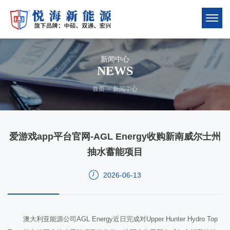
新闻中心
NEWS
首页
-
新闻中心
爱游戏app平台官网-AGL Energy收购新南威尔士州
抽水蓄能项目
2026-06-13
澳大利亚能源公司AGL Energy近日完成对Upper Hunter Hydro Top