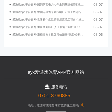
08-07
爱游戏app平台官网-国网陕西电力今年主网基建投资137.98亿元
08-07
爱游戏app平台官网-中国电建首个虚拟电厂正式上线运行
08-07
爱游戏app平台官网-世界首个柔性特高压直流工程首个标段贯通
08-07
爱游戏app平台官网-重庆高新区F6人工智能二期扩建：110千伏电站项目正式开工
08-06
爱游戏app平台官网-重磅发布！达卯科技预测-调度-交易一体化方案，赋能新型电力系统建设
ayx爱游戏体育APP官方网站
服务电话
0701-3760885
地址：江西省鹰潭贵溪市硫磷化工基地