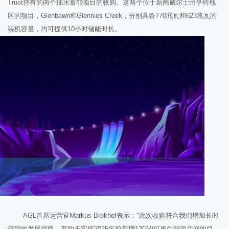
Trust持有的两个抽水蓄能项目的收购。这两个位于新南威尔士州亨特地
区的项目，Glenbawn和Glennies Creek，分别具备770兆瓦和623兆瓦的
装机容量，均可提供10小时储能时长。
AGL首席运营官Markus Brokhof表示："此次收购符合我们增加长时
储能的发展战略，有助于实现2035年前新增12GW可再生能源并网的目