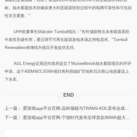
标。抽水蓄能技术对确保澳大利亚能源转型过程中的电网可靠性和可负担
性至关重要。"
UHH前董事长Malcolm Turnbull指出："长时储能将在未来能源系统
中发挥关键作用，通过调节可再生能源发电来满足用电需求。"Turnbull
Renewables将继续为项目开发提供支持。
AGL Energy近期还向政府提交了Muswellbrook抽水蓄能项目的环评
申请。这个400MW/3.2GWh项目将利用煤矿空地和贝尔斯山地形建设上
下水库。
END
上一篇：
爱游戏app平台官网-晶科储能与TRANS-KOL宣布达成战略合作伙伴关系
下一篇：
爱游戏app平台官网-宁德时代发布全球首款9MWh超大容量TENER Stack储能系统解决方案