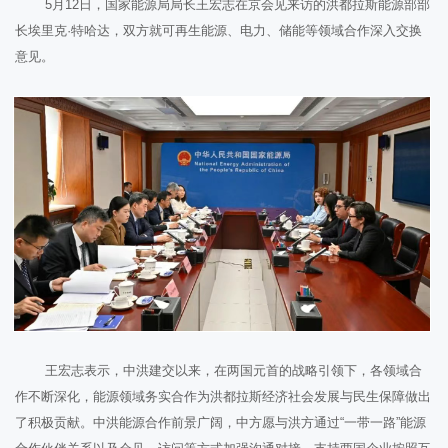
5月12日，国家能源局局长王宏志在京会见来访的洪都拉斯能源部部
长埃里克·特哈达，双方就可再生能源、电力、储能等领域合作深入交换
意见。
王宏志表示，中洪建交以来，在两国元首的战略引领下，各领域合
作不断深化，能源领域务实合作为洪都拉斯经济社会发展与民生保障做出
了积极贡献。中洪能源合作前景广阔，中方愿与洪方通过“一带一路”能源