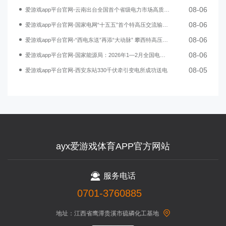
08-06
爱游戏app平台官网-云南出台全国首个省级电力市场高质量发展行动计划
08-06
爱游戏app平台官网-国家电网“十五五”首个特高压交流输变电工程开工
08-06
爱游戏app平台官网-“西电东送”再添“大动脉” 攀西特高压交流工程开工
08-06
爱游戏app平台官网-国家能源局：2026年1—2月全国电力市场交易电量同比增长25.5%
08-05
爱游戏app平台官网-西安东站330千伏牵引变电所成功送电
ayx爱游戏体育APP官方网站
服务电话
0701-3760885
地址：江西省鹰潭贵溪市硫磷化工基地