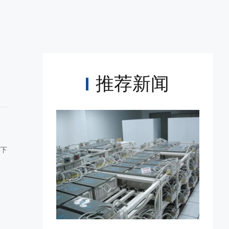
推荐新闻
以下