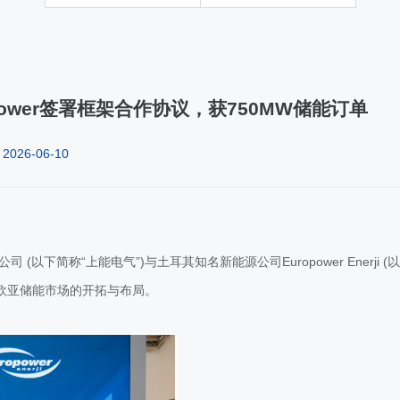
power签署框架合作协议，获750MW储能订单
2026-06-10
限公司 (以下简称“上能电气”)与土耳其知名新能源公司Europower Enerji (
其及欧亚储能市场的开拓与布局。