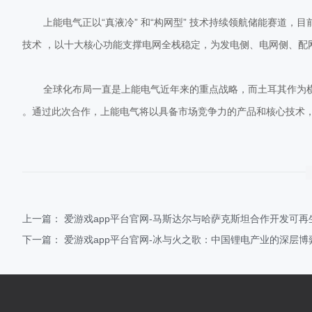
上能电气正以“真液冷” 和“构网型” 技术持续领航储能赛道，
技术 ，以十大核心功能支撑电网全栈稳定，为发电侧、电网侧、配
全球化布局一直是上能电气近年来的重点战略，而土耳其作为
。通过此次合作，上能电气将以具备市场竞争力的产品和核心技术
上一篇：
爱游戏app平台官网-马斯达尔与哈萨克斯坦合作开发可
下一篇：
爱游戏app平台官网-冰与火之歌：中国锂电产业的深层博