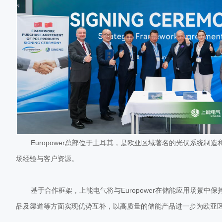
Europower总部位于土耳其，是欧亚区域著名的光伏系统
场经验与客户资源。
基于合作框架，上能电气将与Europower在储能应用场景中
品及渠道等方面实现优势互补，以高质量的储能产品进一步为欧亚