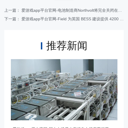
上一篇：
爱游戏app平台官网-电池制造商Northvolt将完全关闭在瑞典的生产
下一篇：
爱游戏app平台官网-Field 为英国 BESS 建设提供 4200 万英镑贷款
推荐新闻