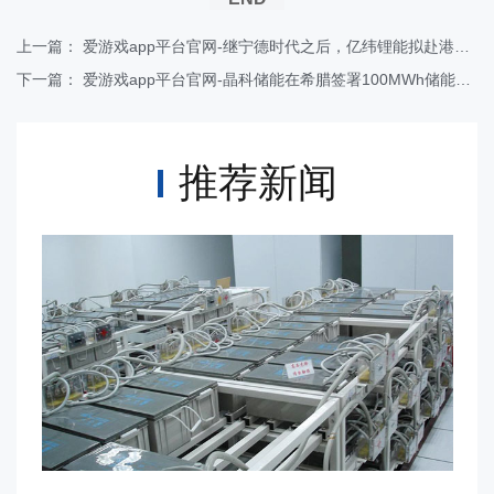
上一篇：
爱游戏app平台官网-继宁德时代之后，亿纬锂能拟赴港上市
下一篇：
爱游戏app平台官网-晶科储能在希腊签署100MWh储能项目，助力欧洲能源转型
推荐新闻