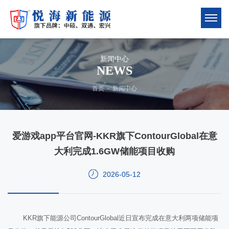
新闻中心
NEWS
首页
-
新闻中心
爱游戏app平台官网-KKR旗下ContourGlobal在意
大利完成1.6GW储能项目收购
2026-05-12
KKR旗下能源公司ContourGlobal近日宣布完成在意大利两项储能项