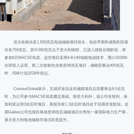
首次收购涉及1,500兆瓦电池储能项目组合，包括早期和成熟阶段项
目各750兆瓦。其中260兆瓦位于意大利南部，已进入授权后期阶段，将
参加9月MACSE拍卖。这些项目采用4-8小时续航电池技术，预计2028年
全部投入运营。第二次收购包含南意98兆瓦项目，储能容量达400兆瓦
时，同样计划2028年投运。
ContourGlobal表示，完成开发后这些储能项目总容量将达9.5吉瓦
时，为公司参与MACSE拍卖奠定基础。除意大利外，该公司在智利、保
加利亚运营3吉瓦时项目，美国另有1.3吉瓦时项目处于后期开发阶段。近
期Galileo公司也报告将南意98兆瓦储能项目出售给一家国际电力生产商，
显示意大利电池储能市场活跃度提升。