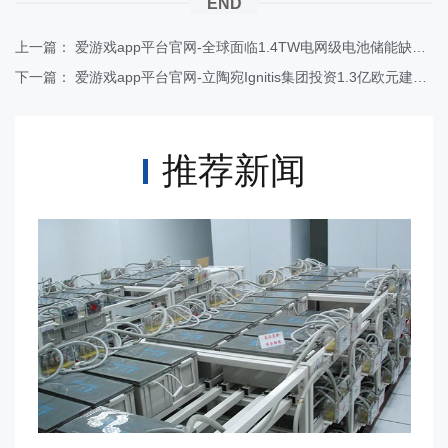
END
上一篇：
爱游戏app平台官网-全球面临1.4TW电网级电池储能缺口 WoodMac呼吁加大投资
下一篇：
爱游戏app平台官网-立陶宛Ignitis集团投资1.3亿欧元建设电池储能系统
推荐新闻