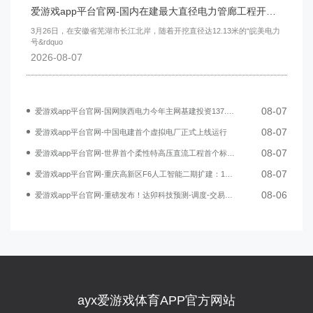
爱游戏app平台官网-国内在建最大直径电力管廊工程开始盾构掘进
3月26日，在安徽省芜湖市长江北岸，随着开挖直径达12.13米的“皖美电力
号&rdquo
2026-08-07
08-07
爱游戏app平台官网-国网陕西电力今年主网基建投资137.98亿元
08-07
爱游戏app平台官网-中国电建首个虚拟电厂正式上线运行
08-07
爱游戏app平台官网-世界首个柔性特高压直流工程首个标段贯通
08-07
爱游戏app平台官网-重庆高新区F6人工智能二期扩建：110千伏电站项目正式开工
08-06
爱游戏app平台官网-重磅发布！达卯科技预测-调度-交易一体化方案，赋能新型电力系统建设
ayx爱游戏体育APP官方网站