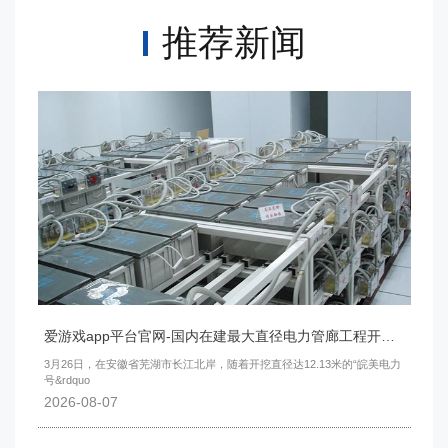
推荐新闻
爱游戏app平台官网-国内在建最大直径电力管廊工程开始盾构掘进
3月26日，在安徽省芜湖市长江北岸，随着开挖直径达12.13米的“皖美电力
号&rdquo
2026-08-07