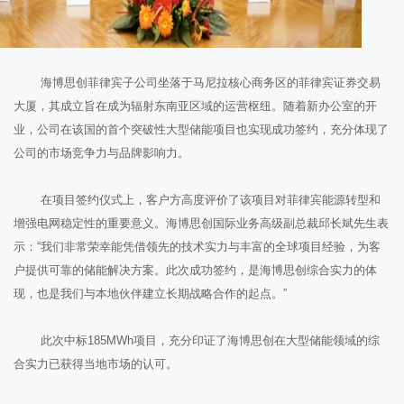
海博思创菲律宾子公司坐落于马尼拉核心商务区的菲律宾证券交易
大厦，其成立旨在成为辐射东南亚区域的运营枢纽。随着新办公室的开
业，公司在该国的首个突破性大型储能项目也实现成功签约，充分体现了
公司的市场竞争力与品牌影响力。
在项目签约仪式上，客户方高度评价了该项目对菲律宾能源转型和
增强电网稳定性的重要意义。海博思创国际业务高级副总裁邱长斌先生表
示：“我们非常荣幸能凭借领先的技术实力与丰富的全球项目经验，为客
户提供可靠的储能解决方案。此次成功签约，是海博思创综合实力的体
现，也是我们与本地伙伴建立长期战略合作的起点。”
此次中标185MWh项目，充分印证了海博思创在大型储能领域的综
合实力已获得当地市场的认可。