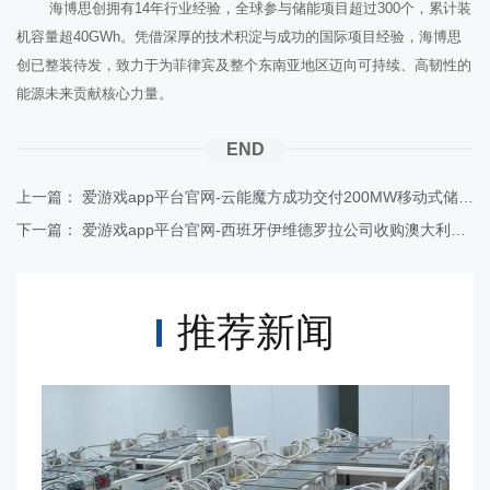
海博思创拥有14年行业经验，全球参与储能项目超过300个，累计装
机容量超40GWh。凭借深厚的技术积淀与成功的国际项目经验，海博思
创已整装待发，致力于为菲律宾及整个东南亚地区迈向可持续、高韧性的
能源未来贡献核心力量。
END
上一篇：
爱游戏app平台官网-云能魔方成功交付200MW移动式储能系统
下一篇：
爱游戏app平台官网-西班牙伊维德罗拉公司收购澳大利亚通基洛电池储能项目
推荐新闻