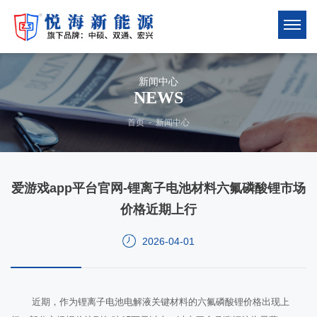
新闻中心
NEWS
首页
-
新闻中心
爱游戏app平台官网-锂离子电池材料六氟磷酸锂市场
价格近期上行
2026-04-01
近期，作为锂离子电池电解液关键材料的六氟磷酸锂价格出现上