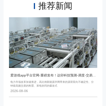
推荐新闻
爱游戏app平台官网-重磅发布！达卯科技预测-调度-交易一体化方案，赋能新型电力系统建设
电力市场改革加速推进，高比例新能源并网带来的源荷双向不确定性、分
钟级高频交易的刚需、算电协同的爆发式
2026-08-06