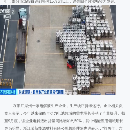
行，部分市场报价达到每吨15万元以上，过去四个月涨幅较为显著。
在浙江湖州一家电解液生产企业，生产线正持续运行。企业相关负
责人表示，今年以来储能与动力电池领域的需求增长带动了产量提升。截
至9月底，该企业电解液出货量同比增加约50%，其中储能应用领域增长
更为明显。浙江某新能源材料有限公司总经理陈先进表示：“前两年，六