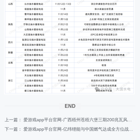
END
上一篇：
爱游戏app平台官网-广西梧州苍梧六堡三期200兆瓦风电储能一体化项目全容量并网
下一篇：
爱游戏app平台官网-亿纬锂能与中国燃气达成全方位战略合作