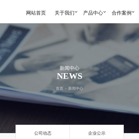
网站首页
关于我们
产品中心
合作案例
新闻中心
NEWS
首页
-
新闻中心
公司动态
企业公示