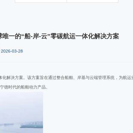
球唯一的“船-岸-云”零碳航运一体化解决方案
2026-03-28
航一体化解决方案。该方案旨在通过整合船舶、岸基与云端管理系统，为航运
了宁德时代的船舶动力产品。