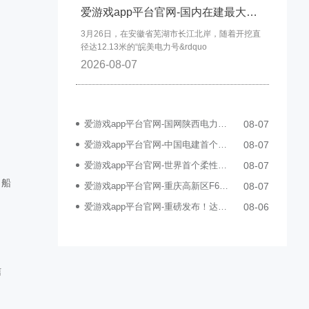
爱游戏app平台官网-国内在建最大直径电力管廊工程开始盾构掘进
3月26日，在安徽省芜湖市长江北岸，随着开挖直
径达12.13米的“皖美电力号&rdquo
2026-08-07
爱游戏app平台官网-国网陕西电力今年主网基建投资137.98亿元
08-07
爱游戏app平台官网-中国电建首个虚拟电厂正式上线运行
08-07
爱游戏app平台官网-世界首个柔性特高压直流工程首个标段贯通
08-07
司船
爱游戏app平台官网-重庆高新区F6人工智能二期扩建：110千伏电站项目正式开工
08-07
爱游戏app平台官网-重磅发布！达卯科技预测-调度-交易一体化方案，赋能新型电力系统建设
08-06
信