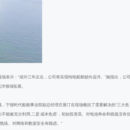
场表示：“或许三年左右，公司将实现纯电船舶驶向远洋。”她指出，公
远洋领域拓展。
战，宁德时代船舶事业部副总经理庄展汀在现场概括了需要解决的“三大焦
力不能被充分利用;二是‘成本焦虑’，初始投资高、对电池寿命和残值没有
不熟练、对网络和数据安全有顾虑。”