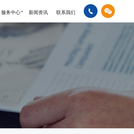
服务中心
新闻资讯
联系我们