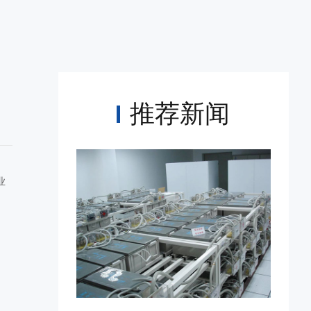
推荐新闻
业