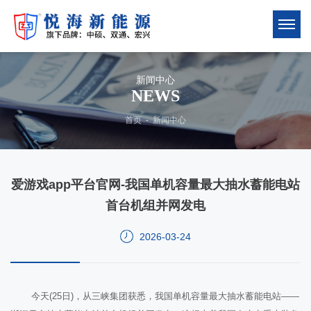
新闻中心
NEWS
首页
-
新闻中心
爱游戏app平台官网-我国单机容量最大抽水蓄能电站
首台机组并网发电
2026-03-24
今天(25日)，从三峡集团获悉，我国单机容量最大抽水蓄能电站——