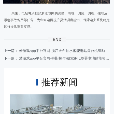
未来，电站将承担起浙江电网的调峰、填谷、调频、调相、储能及
紧急事故备用等任务，为华东电网提升灵活调度能力、保障电力系统稳定
运行提供重要支撑。
END
上一篇：
爱游戏app平台官网-浙江天台抽水蓄能电站首台机组励磁系统并网成功
下一篇：
爱游戏app平台官网-特斯拉与法国SPIE签署电池储能项目框架协议
推荐新闻