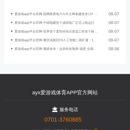
08-07
爱游戏app平台官网-国网陕西电力今年主网基建投资137.98亿元
08-07
爱游戏app平台官网-中国电建首个虚拟电厂正式上线运行
08-07
爱游戏app平台官网-世界首个柔性特高压直流工程首个标段贯通
08-07
爱游戏app平台官网-重庆高新区F6人工智能二期扩建：110千伏电站项目正式开工
08-06
爱游戏app平台官网-重磅发布！达卯科技预测-调度-交易一体化方案，赋能新型电力系统建设
ayx爱游戏体育APP官方网站
服务电话
0701-3760885