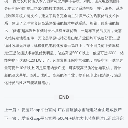
项”，推动长时储能技术的创新与应用刻不容缓。对此，国家电投集团中
央研究院创新提出热泵储能技术路线，攻克了系统构型、核心设备、系统
控制等系统关键技术，建立了具备完全自主知识产权的热泵储能技术体
系，建设了全球首套超高温热泵储能技术中试系统。相较于传统储能技
术，“储诺”超高温热泵储能技术具有显著优势，一是布置灵活度高，无需
依赖特定地理条件，无论是平原电站还是山地产业园均可快速部署;二是
循环效率无衰减，规模化电电转化效率65%以上，在不同负荷下效率稳
定;三是储能技术参数优势明显，储热高温560℃以上，低温可达-60℃，储
能密度可达80–120 kWh/m³，远超常规压缩空气储能，同等空间下储能容
量可提升10倍以上;四是应用场景广泛，可实现高品质冷热电联供，耦合
新能源大基地、煤电、核电、高耗能等产业，提升绿电比例(消纳)，满足
运行灵活性及节能减排需求。
END
上一篇：
爱游戏app平台官网-广西首座抽水蓄能电站全面建成投产
下一篇：
爱游戏app平台官网-500Ah+储能大电芯商用时代正式开启