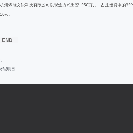
;杭州炽能文锐科技有限公司以现金方式出资1950万元，占注册资本的39%
10%。
END
同
储能项目