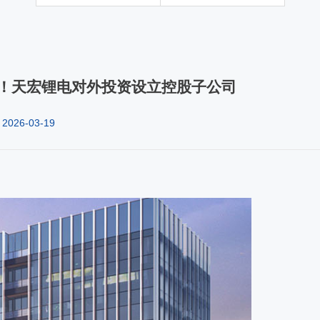
能！天宏锂电对外投资设立控股子公司
2026-03-19
。