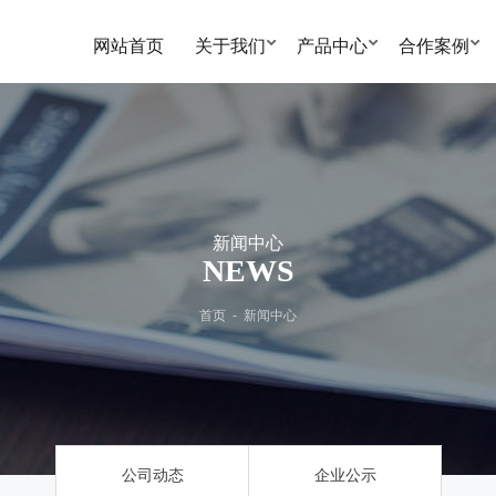
网站首页
关于我们
产品中心
合作案例
新闻中心
NEWS
首页
-
新闻中心
公司动态
企业公示