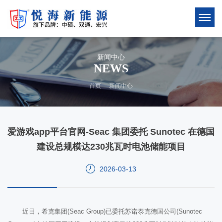
新闻中心
NEWS
首页
-
新闻中心
爱游戏app平台官网-Seac 集团委托 Sunotec 在德国
建设总规模达230兆瓦时电池储能项目
2026-03-13
近日，希克集团(Seac Group)已委托苏诺泰克德国公司(Sunotec