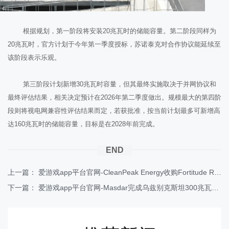
根据规划，第一阶段将安装20兆瓦时的储能容量。第二阶段同样为
20兆瓦时，官方计划于今年第一季度授标，苏诺泰克对合作协议能延续至
该阶段表示乐观。
第三阶段计划新增30兆瓦时容量，但其最终实施取决于并网协议和
最终评估结果，相关决定预计在2026年第二季度做出。规模最大的第四阶
段则将视电网兼容性评估结果而定，若获批准，按当前计划最多可新增高
达160兆瓦时的储能容量，目标是在2028年前完成。
END
上一篇：
爱游戏app平台官网-CleanPeak Energy收购Fortitude Renewables五处光储项目
下一篇：
爱游戏app平台官网-Masdar完成乌兹别克斯坦300兆瓦光储项目融资