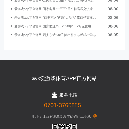
08-06
爱游戏app平台官网-云南出台全国首个省级电力市场高质量发展行动计划
08-06
爱游戏app平台官网-国家电网“十五五”首个特高压交流输变电工程开工
08-06
爱游戏app平台官网-“西电东送”再添“大动脉” 攀西特高压交流工程开工
08-06
爱游戏app平台官网-国家能源局：2026年1—2月全国电力市场交易电量同比增长25.5%
08-05
爱游戏app平台官网-西安东站330千伏牵引变电所成功送电
ayx爱游戏体育APP官方网站
服务电话
0701-3760885
地址：江西省鹰潭贵溪市硫磷化工基地