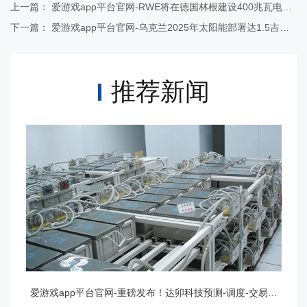
上一篇：
爱游戏app平台官网-RWE将在德国林根建设400兆瓦电池储能系统以稳定电网
下一篇：
爱游戏app平台官网-乌克兰2025年太阳能部署达1.5吉瓦 电池储能系统建设加速
推荐新闻
爱游戏app平台官网-重磅发布！达卯科技预测-调度-交易一体化方案，赋能新型电力系统建设