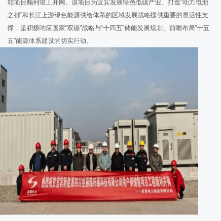
能项目顺利竣工并网。该项目为宜宾发展绿色低碳产业、打造“动力电池
之都”和长江上游绿色能源供给体系的区域发展战略提供重要的灵活性支
撑，是积极响应国家“双碳”战略与“十四五”储能发展规划、前瞻布局“十五
五”能源体系建设的切实行动。