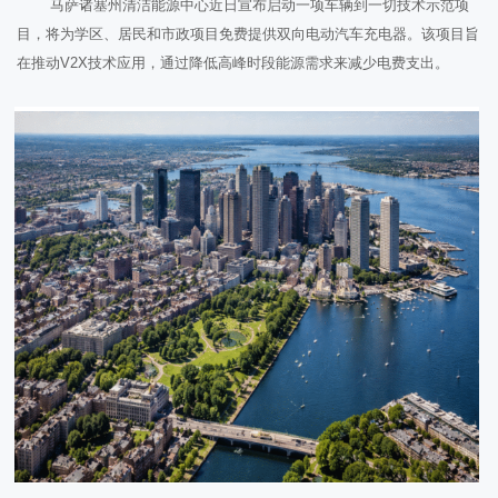
马萨诸塞州清洁能源中心近日宣布启动一项车辆到一切技术示范项
目，将为学区、居民和市政项目免费提供双向电动汽车充电器。该项目旨
在推动V2X技术应用，通过降低高峰时段能源需求来减少电费支出。