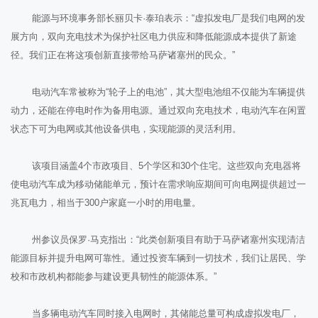
能源与环境事务部长丽贝卡·泰珀表示：“虚拟发电厂是我们电网的发
展方向，双向充电技术为保护社区电力供应和降低能源成本提供了新途
径。我们正在将这项创新直接带给马萨诸塞州的民众。”
电动汽车常被称为“轮子上的电池”，其大型电池组不仅能为车辆提供
动力，还能在停电时作为备用电源。通过双向充电技术，电动汽车在闲置
状态下可为电网或其他设备供电，实现能源的灵活利用。
该项目涵盖4个市政项目、5个学区和30个住宅。这些双向充电器将
使电动汽车成为移动储能单元，预计在需求响应期间可向电网提供超过一
兆瓦电力，相当于300户家庭一小时的用电量。
州参议员保罗·马克指出：“此类创新项目有助于马萨诸塞州实现清洁
能源目标并提升电网可靠性。通过投资车辆到一切技术，我们让居民、学
校和市政机构都能参与建设更具韧性的能源体系。”
当多辆电动汽车同时接入电网时，其储能总量可构成虚拟发电厂，