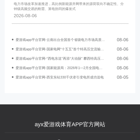
电力市场改革加速推进，高比例新能源并网带来的源荷双向不确定性、分
钟级高频交易的刚需、算电协同的爆发式
2026-08-06
08-06
爱游戏app平台官网-云南出台全国首个省级电力市场高质量发展行动计划
08-06
爱游戏app平台官网-国家电网“十五五”首个特高压交流输变电工程开工
08-06
爱游戏app平台官网-“西电东送”再添“大动脉” 攀西特高压交流工程开工
08-06
爱游戏app平台官网-国家能源局：2026年1—2月全国电力市场交易电量同比增长25.5%
08-05
爱游戏app平台官网-西安东站330千伏牵引变电所成功送电
ayx爱游戏体育APP官方网站