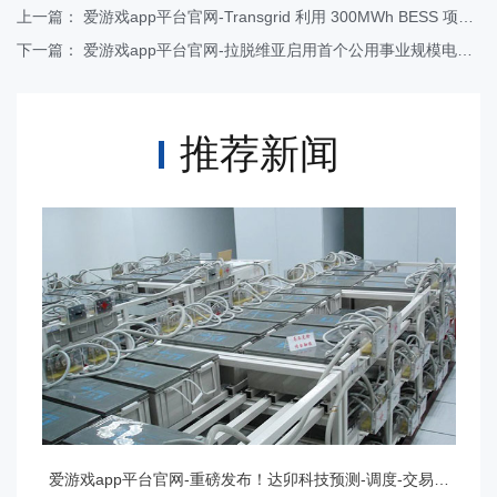
上一篇：
爱游戏app平台官网-Transgrid 利用 300MWh BESS 项目解决新南威尔士州和澳大利亚的电网限制问题
下一篇：
爱游戏app平台官网-拉脱维亚启用首个公用事业规模电池存储项目，FRV进军芬兰市场
推荐新闻
爱游戏app平台官网-重磅发布！达卯科技预测-调度-交易一体化方案，赋能新型电力系统建设