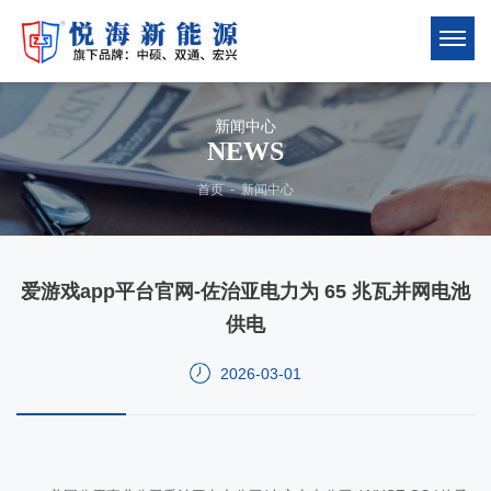
新闻中心
NEWS
首页
-
新闻中心
爱游戏app平台官网-佐治亚电力为 65 兆瓦并网电池
供电
2026-03-01