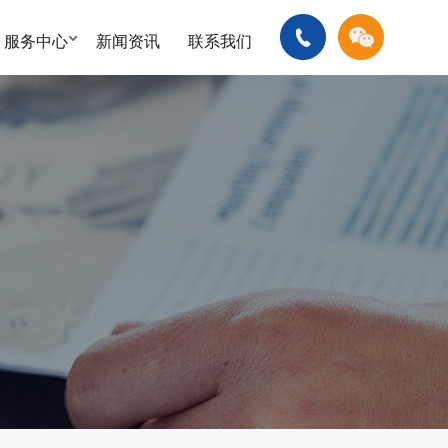
服务中心
新闻资讯
联系我们