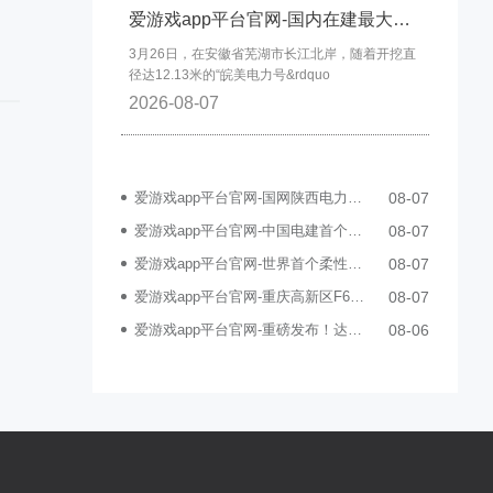
爱游戏app平台官网-国内在建最大直径电力管廊工程开始盾构掘进
3月26日，在安徽省芜湖市长江北岸，随着开挖直
径达12.13米的“皖美电力号&rdquo
2026-08-07
爱游戏app平台官网-国网陕西电力今年主网基建投资137.98亿元
08-07
爱游戏app平台官网-中国电建首个虚拟电厂正式上线运行
08-07
爱游戏app平台官网-世界首个柔性特高压直流工程首个标段贯通
08-07
爱游戏app平台官网-重庆高新区F6人工智能二期扩建：110千伏电站项目正式开工
08-07
爱游戏app平台官网-重磅发布！达卯科技预测-调度-交易一体化方案，赋能新型电力系统建设
08-06