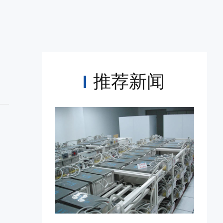
推荐新闻
、