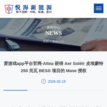
新闻中心
NEWS
首页
-
新闻中心
爱游戏app平台官网-Altea 获得 Aer Soléir 皮埃蒙特
250 兆瓦 BESS 项目的 Mase 授权
2026-02-19