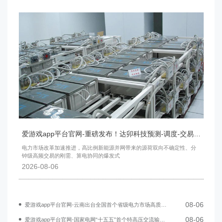
爱游戏app平台官网-重磅发布！达卯科技预测-调度-交易一体化方案，赋能新型电力系统建设
电力市场改革加速推进，高比例新能源并网带来的源荷双向不确定性、分
钟级高频交易的刚需、算电协同的爆发式
2026-08-06
08-06
爱游戏app平台官网-云南出台全国首个省级电力市场高质量发展行动计划
08-06
爱游戏app平台官网-国家电网“十五五”首个特高压交流输变电工程开工