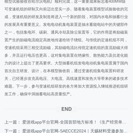
模型试验验收在哈尔滨电机厂顺利完成，这一重要成果标志着400MW级
可变速机组的研制又向前迈出坚实一步。随着集电装置模型试验验收的完
成，变速机组的研发及制造将进入一个新的阶段，对国内水电和抽蓄行业
的发展具有重要意义。发电电动机集电装置是抽水蓄能电站中的关键部件
之一，包括集电环、碳刷、通风冷却及除尘装置等，它的作用是将励磁装
置产生的励磁电流稳定高效地传递给转子绕组。与传统的定速机组不同，
变速机组采用三相交流励磁，其励磁电流比传统定速机组的直流励磁大得
多，并且运行电压也更高，这对集电装置在绝缘性、散热能力及抗老化能
力的设计上提出了更高要求。大型抽蓄机组发电电动机集电装置属于国内
首次自主研发、设计，在本模型验收前，通过变速机组集电装置科研攻
关，已经逐步攻克高电压、大电流、高线速度和发热大等带来的诸多技术
难题。下一步，参与变速机组研发的各方将加大资源投入继续推进机组研
发工作，确保中洞抽蓄电站高质量投产。
END
上一篇：
爱游戏app平台官网-全国首部地方标准！《生产经营单位锂离子电池存储使用安全规范》印发
下一篇：
爱游戏app平台官网-SAECCE2024｜天赐材料受邀参加固态电池材料与技术创新论坛