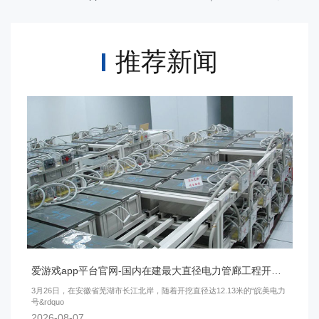
推荐新闻
爱游戏app平台官网-国内在建最大直径电力管廊工程开始盾构掘进
3月26日，在安徽省芜湖市长江北岸，随着开挖直径达12.13米的“皖美电力
号&rdquo
2026-08-07