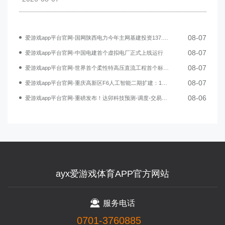
08-07
爱游戏app平台官网-国网陕西电力今年主网基建投资137.98亿元
08-07
爱游戏app平台官网-中国电建首个虚拟电厂正式上线运行
08-07
爱游戏app平台官网-世界首个柔性特高压直流工程首个标段贯通
08-07
爱游戏app平台官网-重庆高新区F6人工智能二期扩建：110千伏电站项目正式开工
08-06
爱游戏app平台官网-重磅发布！达卯科技预测-调度-交易一体化方案，赋能新型电力系统建设
ayx爱游戏体育APP官方网站
服务电话
0701-3760885