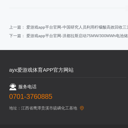
上一篇：
爱游戏app平台官网-中国研究人员利用柠檬酸高效回收三
下一篇：
爱游戏app平台官网-洪都拉斯启动75MW/300MWh电池
ayx爱游戏体育APP官方网站
服务电话
0701-3760885
地址：江西省鹰潭贵溪市硫磷化工基地