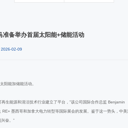
拿马准备举办首届太阳能+储能活动
2026-02-09
一场太阳能加储能活动。
球可再生能源和清洁技术行业建立了平台，”该公司国际合作总监 Benjamin
以及 RE+ 墨西哥和加拿大电力转型等国际展会的发展。鉴于这一势头，中美
兴奋。”