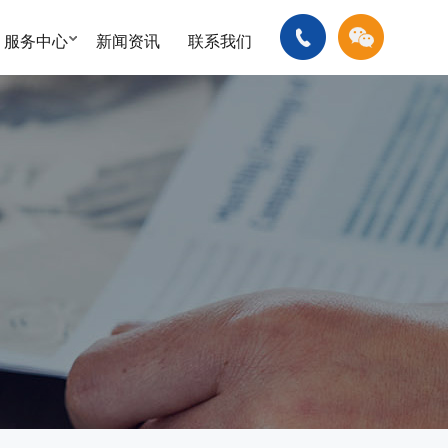
服务中心
新闻资讯
联系我们