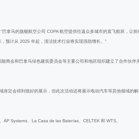
“巴拿马的旗舰航空公司 COPA 航空提供往返众多城市的直飞航班，让前
预计从 2025 年起，清洁技术行业将实现强劲增长。”
马太阳能商会和巴拿马绿色建筑委员会等主要公司和地区组织建立了合作伙伴
这些领域肯定会得到很好的展示，但此次活动还将展示电动汽车等其他领域的解
tems、La Casa de las Baterías、CELTEK 和 WTS。