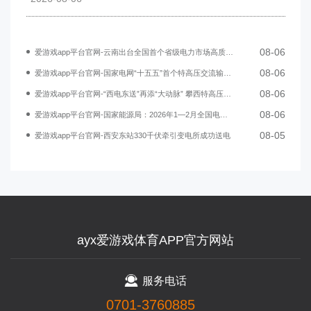
08-06
爱游戏app平台官网-云南出台全国首个省级电力市场高质量发展行动计划
08-06
爱游戏app平台官网-国家电网“十五五”首个特高压交流输变电工程开工
08-06
爱游戏app平台官网-“西电东送”再添“大动脉” 攀西特高压交流工程开工
08-06
爱游戏app平台官网-国家能源局：2026年1—2月全国电力市场交易电量同比增长25.5%
08-05
爱游戏app平台官网-西安东站330千伏牵引变电所成功送电
ayx爱游戏体育APP官方网站
服务电话
0701-3760885