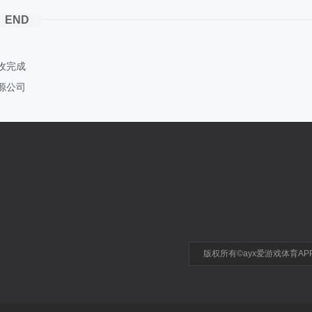
END
收完成
源公司
版权所有©ayx爱游戏体育A