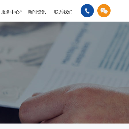
服务中心
新闻资讯
联系我们