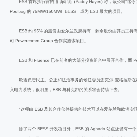
ESB 首席执行官帕迪·海耶斯 (Paddy Hayes) 称，该
Poolbeg 的 75MW/150MWh BESS，成为 ESB 最大的项目。
ESB 约 95% 的股份由爱尔兰政府持有，剩余股份由其员工持
司 Powercomm Group 合作实施该项目。
ESB 和 Fluence 已在前者的大部分投资组合中展开合作，而 Po
欧盟负责民主、公正和法治事务的候任委员迈克尔·麦格拉斯在
入电力系统，很明显，ESB 与科克郡的关系将会持续下去。
“这项由 ESB 及其合作伙伴提供的技术可以在爱尔兰和欧洲
除了两个 BESS 开发项目外，ESB 的 Aghada 站点还设有