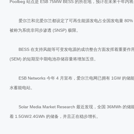
Poolbeg 站点是 ESB 75MW BESS 的所在地，预计在未
爱尔兰和北爱尔兰都设定了可再生能源发电占全国发电量 80%
被称为系统非同步渗透 (SNSP) 极限。
BESS 在支持风能等可变发电源的成功整合方面发挥着重要作用;能源咨询
(SEM) 的短期至中期电池存储容量将增加五倍。
ESB Networks 今年 4 月宣布，爱尔兰电网已拥有 1GW 的储能资
水蓄能电站。
Solar Media Market Research 最近发现，全国
着 1.5GW/2.4GWh 的储备，并且正在稳步增长。