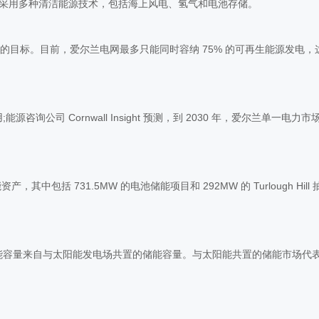
来十年内将采用多种清洁能源技术，包括海上风电、氢气和电池存储。
 的目标。目前，爱尔兰电网最多只能同时容纳 75% 的可再生能源发电，
公司 Cornwall Insight 预测，到 2030 年，爱尔兰单一电力市
产，其中包括 731.5MW 的电池储能项目和 292MW 的 Turlough Hill 
 36MWh 的储能容量来自与太阳能发电场共置的储能容量。与太阳能共置的储能市场代