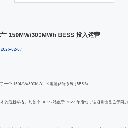
 150MW/300MWh BESS 投入运营
2026-02-07
一个 150MW/300MWh 的电池储能系统 (BESS)。
储技术的最新举措。其首个 BESS 站点于 2022 年启动，该项目也是位于阿