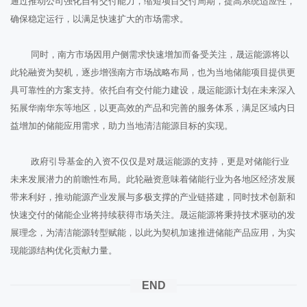
通过推动公司强化自有交付能力，缩短项目交付周期，提高系统适应性，
确保稳定运行，以满足快速扩大的市场需求。
同时，南方市场因用户侧需求快速增加而备受关注，晟运能源将以
此轮融资为契机，逐步增强南方市场战略布局，也为当地储能项目提供更
具可靠性的方案支持。依托自有交付能力建设，晟运能源计划在未来深入
拓展华南华东等地区，以更高效的产品和完善的服务体系，满足区域内日
益增加的储能应用需求，助力当地清洁能源目标的实现。
政府引导基金的入资不仅仅是对晟运能源的支持，更是对储能行业
未来发展潜力的前瞻性布局。此轮融资意味着储能行业为各地区经济发展
带来利好，推动能源产业发展与多极支撑的产业链搭建，同时技术创新和
快速交付的储能企业将持续获得市场关注。晟运能源将秉持技术驱动的发
展理念，为清洁能源转型赋能，以此为契机加速推进储能产品应用，为实
现能源结构优化贡献力量。
END