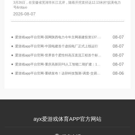
3月26日，在安徽省芜湖市长江北岸，随着开挖直径达12.13米的“皖美电力
号&rdquo
2026-08-07
08-07
爱游戏app平台官网-国网陕西电力今年主网基建投资137.98亿元
08-07
爱游戏app平台官网-中国电建首个虚拟电厂正式上线运行
08-07
爱游戏app平台官网-世界首个柔性特高压直流工程首个标段贯通
08-07
爱游戏app平台官网-重庆高新区F6人工智能二期扩建：110千伏电站项目正式开工
08-06
爱游戏app平台官网-重磅发布！达卯科技预测-调度-交易一体化方案，赋能新型电力系统建设
ayx爱游戏体育APP官方网站