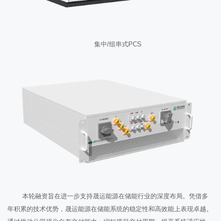
集中/组串式PCS
本轮融资旨在进一步支持晟运能源在储能行业的深度布局。凭借多
年积累的技术优势，晟运能源在储能系统的稳定性和高效能上表现卓越。