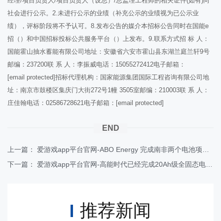
经理/项目负责人/项目负责人（设总）/总监理工程师的相关证件(如有)向
社会进行公示。2.未进行公示的业绩（补充公示的业绩视为已公示业
绩），评标阶段将不予认可。8.发布公告的媒介本招标公告同时在国能e
招（）和中国招标投标公共服务平台（）上发布。9.联系方式招 标 人：
国能霍山抽水蓄能有限公司地址：安徽省六安市霍山县东湖兰庭兰轩9号
邮编：237200联 系 人：李振威电话：15055272412电子邮箱：
[email protected]招标代理机构：国家能源集团国际工程咨询有限公司地
址：南京市鼓楼区集庆门大街272号1幢 3505室邮编：210003联 系 人：
庄佳翰电话：02586728621电子邮箱：[email protected]
END
上一篇：
爱游戏app平台官网-ABO Energy 完成南非两个电池项目的出售
下一篇：
爱游戏app平台官网-高能时代已经完成20Ah级全固态电芯A样开发
推荐新闻