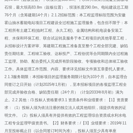
石坝，最大坝高83.8m（趾板位置），坝顶长度290.0m。电站建设总工期
76个月（含筹建期14个月）2.1.2招标范围：本工程监理标段范围为安徽
霍山抽水蓄能电站项目工程建设全过程施工监理服务，包含但不限于：本
工程所有土建工程(临时工程、永久工程)、金属结构和机电设备安装工
程、水保和环保工程、联合试运转及服务于本工程项目的其他零星工程，
从招标设计方案评审、筹建期工程施工准备直至整个工程全部完建、缺陷
责任期结束、工程竣工验收、达标投产、工程创优等合同期限内全过程施
工监理。协助、配合委托人完成所有阶段验收、专项验收和总体竣工验收
工作。具体监理工作范围、内容、要求详见招标文件第五章委托人要求。
2.1.3服务期限：本招标项目的监理服务期限计划为103个月，自本监理合
同签订之日开始（计划2025年1月初），至本招标项目的各项监理工程全
部完成并验收合格、缺陷责任期（24个月）（计划2033年8月初）满为
止。2.2 其他：/3.投标人资格要求3.1 资质条件和业绩要求：【1】资质要
求：（1）投标人须为依法注册的独立法人或其他组织，须提供有效的证
明文件。（2）投标人须具有并提供有效的工程监理综合资质或水利水电
工程专业监理甲级资质书。【2】财务要求：/【3】业绩要求：2019年11
月至投标截止日（以合同签订时间为准），投标人须至少具有单座