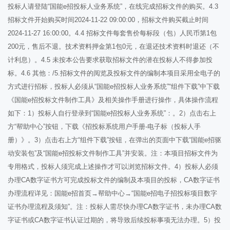
投标人请登陆“国能e招投标人业务系统”，在线完成招标文件的购买。4.3
招标文件开始购买时间2024-11-22 09:00:00，招标文件购买截止时间
2024-11-27 16:00:00。4.4 招标文件每套售价每标段（包）人民币第1包
200元，售后不退。技术资料押金第1包0元，在退还技术资料时退还（不
计利息）。4.5 未按本公告要求获取招标文件的潜在投标人不得参加投
标。4.6 其他：/5.招标文件的阅览及投标文件的编制本项目采用全电子的
方式进行招标，投标人必须从“国能e招投标人业务系统”“组件下载”中下载
《国能e招投标文件制作工具》及相关操作手册进行操作，具体操作流程
如下：1）投标人自行登录到“国能e招投标人业务系统”：。2）点击右上
方“帮助中心”按钮，下载《招投标系统用户手册-电子标（投标人手
册）》。3）点击右上方“组件下载”按钮，在弹出的页面中下载“国能e招驱
动安装包”及“国能e招投标文件制作工具”并安装。注：本项目招标文件为
专用格式，投标人须完成上述操作才可以浏览招标文件。4）投标人必须
办理CA数字证书方可完成投标文件的编制及本项目的投标，CA数字证书
办理流程详见：国能e招首页→帮助中心→“国能e招电子招投标项目数字
证书办理流程及须知”。注：投标人需尽快办理CA数字证书，未办理CA数
字证书或CA数字证书认证过期的，将导致后续投标事项无法办理。5）投