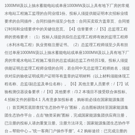
1000MW及以上抽水蓄能电站或单座1000MW及以上具有地下厂房的常规
水电站工程施工监理的合同业绩1份。投标人须提供能证明本次招标业绩
要求的合同描件，合同扫描件须至少包含：合同买卖双方盖章页、合同签
订时间和业绩要求中的关键信息页。【4】信誉要求：/【5】总监理工程
师的资格要求：（1）投标人须提供拟任总监理工程师有效的监理工程师
（水利水电工程）执业资格注册证书。（2）总监理工程师须至少具有担
任过单座1000MW及以上抽水蓄能电站或单座1000MW及以上具有地下厂
房的常规水电站工程施工项目的总监或副总监工作经历1项。投标人须提
供能证明总监理工程师业绩的合同，若合同中无总监理工程师姓名，须提
供对应的验收证明或用户证明等有盖章的证明材料（以上材料须能体现工
程名称、总监/副总监及单位名称）。【6】其他主要人员要求：/【7】试
验检测仪器设备要求：/【8】其他要求：/3.2 本项目不接受联合体投标。
4.招标文件的获取4.1 凡有意参加投标者，购标前必须在国家能源集团
（）首页网页底部查找“生态协作平台”图标，点击图标跳转至国家能源集
团生态协作平台，点击“物资采购”图标，完成国家能源集团供应商注册，
已注册的投标人请勿重复注册。注册方法详见：国家能源集团生态协作平
台→帮助中心→“统一客商门户操作手册”。4.2 购标途径：已完成注册的