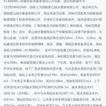
4×300MW工程建设监理服务项目公开招标，项目招标编号为：
CEZB240611840，招标人为国能霍山抽水蓄能有限公司，项目单位为：
国能霍山抽水蓄能有限公司，资金来源为自筹。招标代理机构为国家能源
集团国际工程咨询有限公司。本项目已具备招标条件，现对该项目进行国
内资格后审公开招标。2.项目概况与招标范围2.1 项目概况、招标范围及
标段（包）划分：霍山抽水蓄能电站位于安徽省霍山县佛子岭镇境内，与
霍山县城、六安市、合肥市的直线距离分别约15km、57km、112km。电
站建成后将承担华东电网调峰、填谷、调频、调相及事故备用任务。电站
装机1200MW（4×300MW），多年平均发电量12亿kW·h。安装4台单机
容量为300MW的可逆式水轮发电机组，单机额定流量为95.5m3/s，额定
水头359m。枢纽建筑物主要由上水库、下水库、输水系统、地下厂房及
开关站等组成，地下厂房采用尾部布置方案，引水及尾水系统均采用二洞
四机布置。电站上水库正常蓄水位579m，死水位548m；有效库容930万
m3；下水库正常蓄水位210m，死水位186m，有效库容930万m3。上下
水库进/出水口间输水系统水平距离约为2606.1m，输水系统总长约
2926.2m（沿#4机），其中引水系统全长约2407.7m，尾水系统全长约
518.5m，电站距高比为7.1。上水库大坝采用混凝土面板堆石坝，最大坝
高94.0m（趾板位置），坝顶长度353.0m。下水库大坝采用混凝土面板堆