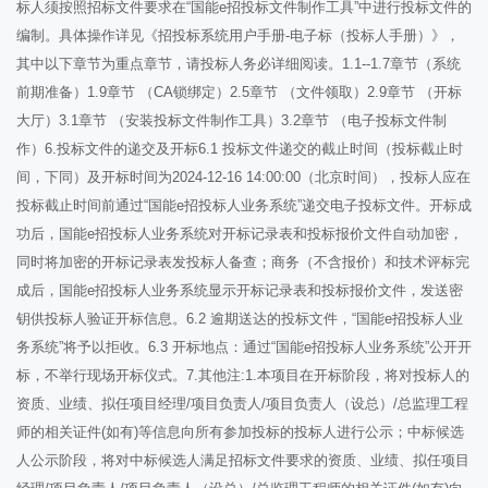
标人须按照招标文件要求在“国能e招投标文件制作工具”中进行投标文件的
编制。具体操作详见《招投标系统用户手册-电子标（投标人手册）》，
其中以下章节为重点章节，请投标人务必详细阅读。1.1--1.7章节（系统
前期准备）1.9章节 （CA锁绑定）2.5章节 （文件领取）2.9章节 （开标
大厅）3.1章节 （安装投标文件制作工具）3.2章节 （电子投标文件制
作）6.投标文件的递交及开标6.1 投标文件递交的截止时间（投标截止时
间，下同）及开标时间为2024-12-16 14:00:00（北京时间），投标人应在
投标截止时间前通过“国能e招投标人业务系统”递交电子投标文件。开标成
功后，国能e招投标人业务系统对开标记录表和投标报价文件自动加密，
同时将加密的开标记录表发投标人备查；商务（不含报价）和技术评标完
成后，国能e招投标人业务系统显示开标记录表和投标报价文件，发送密
钥供投标人验证开标信息。6.2 逾期送达的投标文件，“国能e招投标人业
务系统”将予以拒收。6.3 开标地点：通过“国能e招投标人业务系统”公开开
标，不举行现场开标仪式。7.其他注:1.本项目在开标阶段，将对投标人的
资质、业绩、拟任项目经理/项目负责人/项目负责人（设总）/总监理工程
师的相关证件(如有)等信息向所有参加投标的投标人进行公示；中标候选
人公示阶段，将对中标候选人满足招标文件要求的资质、业绩、拟任项目