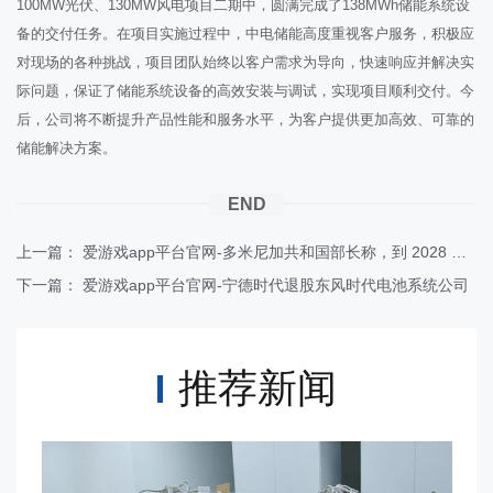
100MW光伏、130MW风电项目二期中，圆满完成了138MWh储能系统设
备的交付任务。在项目实施过程中，中电储能高度重视客户服务，积极应
对现场的各种挑战，项目团队始终以客户需求为导向，快速响应并解决实
际问题，保证了储能系统设备的高效安装与调试，实现项目顺利交付。今
后，公司将不断提升产品性能和服务水平，为客户提供更加高效、可靠的
储能解决方案。
END
上一篇：
爱游戏app平台官网-多米尼加共和国部长称，到 2028 年，该国需要高达 400 兆瓦的 BESS
下一篇：
爱游戏app平台官网-宁德时代退股东风时代电池系统公司
推荐新闻