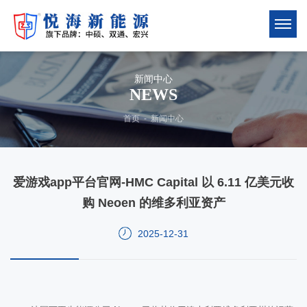
新闻中心
NEWS
首页
-
新闻中心
爱游戏app平台官网-HMC Capital 以 6.11 亿美元收
购 Neoen 的维多利亚资产
2025-12-31